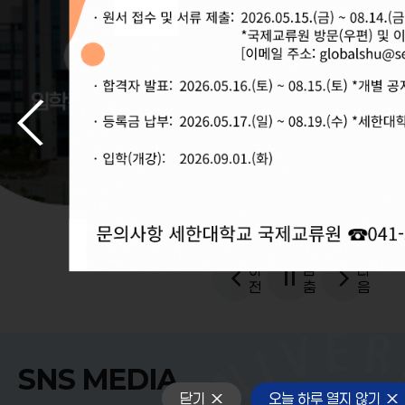
영상
취ㆍ창업
지원센터
이
멈
다
전
춤
음
SNS MEDIA
닫기
오늘 하루 열지 않기