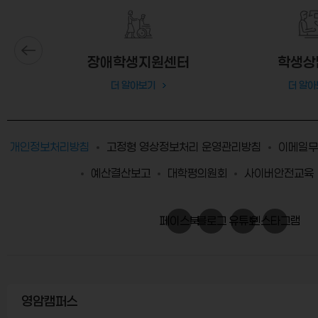
단
장애학생지원센터
학생상
더 알아보기
더 알아
개인정보처리방침
고정형 영상정보처리 운영관리방침
이메일무
예산결산보고
대학평의원회
사이버안전교육
페이스북
블로그
유튜브
인스타그램
영암캠퍼스