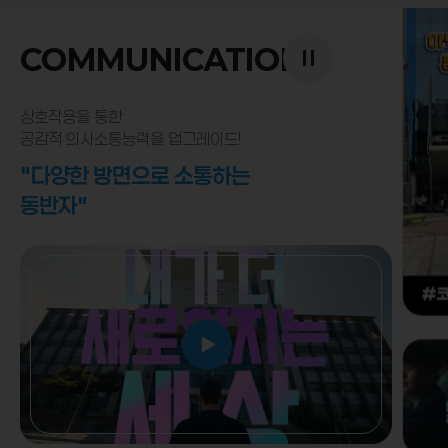
자세히 보기
COMMUNICATION
상호작용을 통한
공감적 의사소통능력을 업그레이드!
자세히 보기
"다양한 방면으로 소통하는
동반자"
자세히 보기