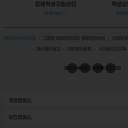
단
장애학생지원센터
학생상
더 알아보기
더 알아
개인정보처리방침
고정형 영상정보처리 운영관리방침
이메일무
예산결산보고
대학평의원회
사이버안전교육
페이스북
블로그
유튜브
인스타그램
영암캠퍼스
당진캠퍼스