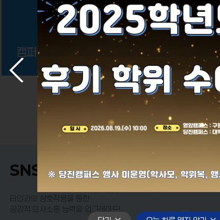
국제
교류원
이
멈
다
전
춤
음
SNS MEDIA
타인과의 상호작용을 통한
공감적 의사소통 능력을 업그레이드!