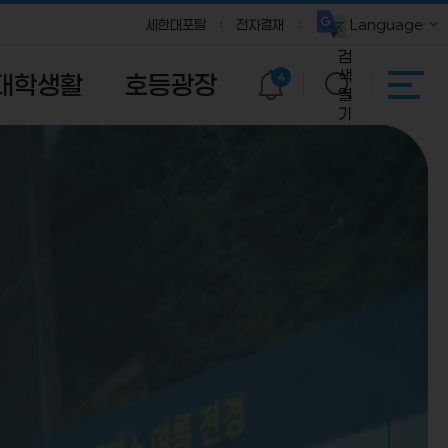
세한대포탈
전자결재
Language
검
색
대학생활
호등광장
4
열
기