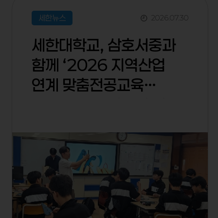
세한뉴스
2026.
07.
30
세한대학교, 삼호서중과
함께 ‘2026 지역산업
연계 맞춤전공교육
프로젝트’ 운영 9개 전공
체험 프로그램 통해
창의융합 역량과 진로
탐색 기회 제공