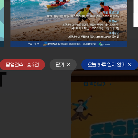
팝업건수 : 총
4
건
닫기
오늘 하루 열지 않기
T
더 알아보기