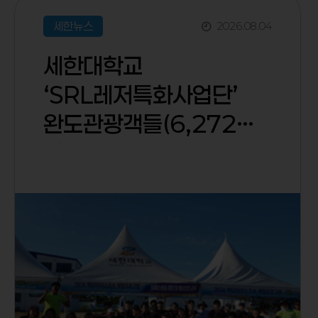
세한뉴스
2026.
08.
04
세한대학교
‘SRL레저특화사업단’
완도관광객들(6,272명)
대상으로 ‘2026
해양레저스포츠체험프로
그램’ 성황리 마무리하다!