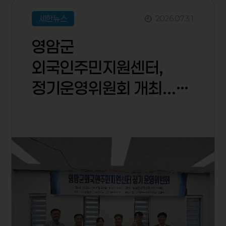
세한뉴스
2026.
07.
31
영암군
외국인주민지원센터,
정기운영위원회 개최...
지역 외국인주민 지원
강화 논의